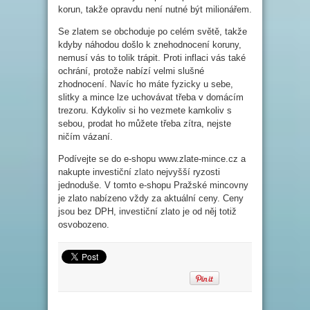
korun, takže opravdu není nutné být milionářem.
Se zlatem se obchoduje po celém světě, takže
kdyby náhodou došlo k znehodnocení koruny,
nemusí vás to tolik trápit. Proti inflaci vás také
ochrání, protože nabízí velmi slušné
zhodnocení. Navíc ho máte fyzicky u sebe,
slitky a mince lze uchovávat třeba v domácím
trezoru. Kdykoliv si ho vezmete kamkoliv s
sebou, prodat ho můžete třeba zítra, nejste
ničím vázaní.
Podívejte se do e-shopu www.zlate-mince.cz a
nakupte investiční
zlato
nejvyšší ryzosti
jednoduše. V tomto e-shopu Pražské mincovny
je zlato nabízeno vždy za aktuální ceny. Ceny
jsou bez DPH, investiční zlato je od něj totiž
osvobozeno.