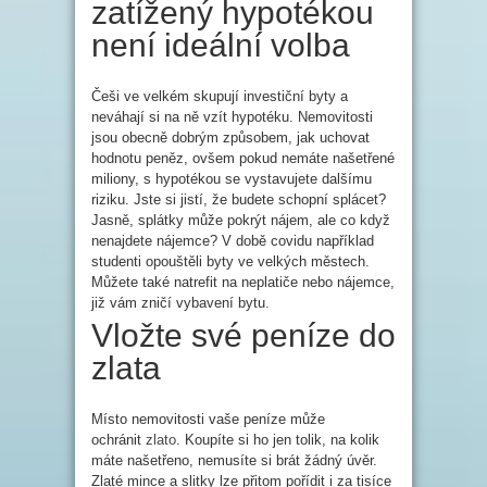
zatížený hypotékou
není ideální volba
Češi ve velkém skupují investiční byty a
neváhají si na ně vzít hypotéku. Nemovitosti
jsou obecně dobrým způsobem, jak uchovat
hodnotu peněz, ovšem pokud nemáte našetřené
miliony, s hypotékou se vystavujete dalšímu
riziku. Jste si jistí, že budete schopní splácet?
Jasně, splátky může pokrýt nájem, ale co když
nenajdete nájemce? V době covidu například
studenti opouštěli byty ve velkých městech.
Můžete také natrefit na neplatiče nebo nájemce,
již vám zničí vybavení bytu.
Vložte své peníze do
zlata
Místo nemovitosti vaše peníze může
ochránit
zlato
. Koupíte si ho jen tolik, na kolik
máte našetřeno, nemusíte si brát žádný úvěr.
Zlaté mince a slitky lze přitom pořídit i za tisíce