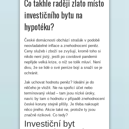
Co takhle raději zlato místo
investičního bytu na
hypotéku?
České domácnosti obchází strašák v podobě
neovladatelné inflace a znehodnocení peněz.
Ceny služeb i zboží se zvyšují, kromě toho si
nikdo není jistý, jestli po covidové pandemii
nepřijde velká krize, o níž se tolik mluví. Není
divu, že se lidé o své peníze bojí a snaží se je
ochránit.
Jak uchovat hodnotu peněz? Ideální je do
něčeho je vložit. Ne na spořicí účet nebo
termínovaný vklad – tam jsou nízké úroky,
navíc by tam o hodnotu v případě znehodnocení
české koruny stejně přišly. Je třeba nakoupit
něco jiného. Akcie také ne, protože ty jsou
značně rizikové. Co tedy?
Investiční byt