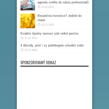
agendu svěřte do rukou profesionálů
22.11.2021
Bezpečná investice? Jedině do
zlata!
25.11.2021
Kvalitní šperky nemusí stát velké peníze
17.12.2021
4 důvody, proč i vy potřebujete virtuální sídlo
18.12.2021
SPONZOROVANÝ ODKAZ