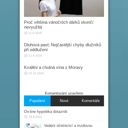
Proč většina vánočních dárků skončí
nevyužitá
11.6.2026
Dluhová past: Nejčastější chyby dlužníků
při oddlužení
21.9.2025
Kvalitní a chutná vína z Moravy
25.10.2024
Komentování uzavřeno
Populární
Nové
Komentáře
On-line hypotéka dotazník
19.8.2011
Vedení účetnictví a mzdovou