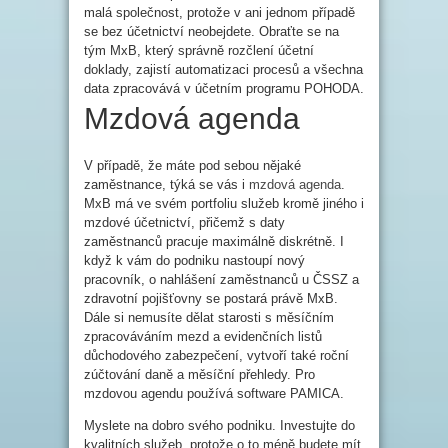
malá společnost, protože v ani jednom případě
se bez účetnictví neobejdete. Obraťte se na
tým MxB, který správně rozčlení účetní
doklady, zajistí automatizaci procesů a všechna
data zpracovává v účetním programu POHODA.
Mzdová agenda
V případě, že máte pod sebou nějaké
zaměstnance, týká se vás i
mzdová agenda
.
MxB má ve svém portfoliu služeb kromě jiného i
mzdové účetnictví, přičemž s daty
zaměstnanců pracuje maximálně diskrétně. I
když k vám do podniku nastoupí nový
pracovník, o nahlášení zaměstnanců u ČSSZ a
zdravotní pojišťovny se postará právě MxB.
Dále si nemusíte dělat starosti s měsíčním
zpracováváním mezd a evidenčních listů
důchodového zabezpečení, vytvoří také roční
zúčtování daně a měsíční přehledy. Pro
mzdovou agendu používá software PAMICA.
Myslete na dobro svého podniku. Investujte do
kvalitních služeb, protože o to méně budete mít