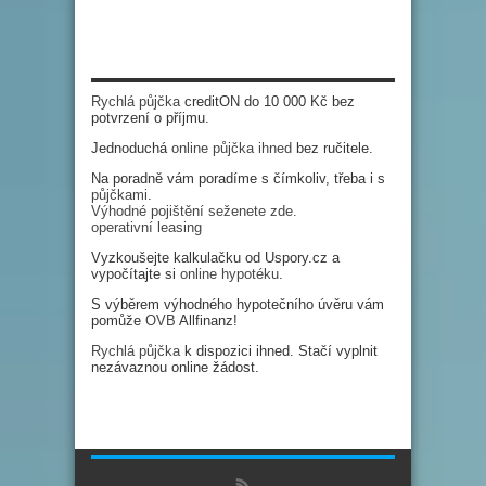
Rychlá půjčka
creditON do 10 000 Kč bez
potvrzení o příjmu.
Jednoduchá
online půjčka ihned
bez ručitele.
Na poradně vám poradíme s čímkoliv, třeba i s
půjčkami
.
Výhodné pojištění seženete zde.
operativní leasing
Vyzkoušejte kalkulačku od Uspory.cz a
vypočítajte si
online hypotéku
.
S výběrem výhodného hypotečního úvěru vám
pomůže
OVB
Allfinanz!
Rychlá půjčka
k dispozici ihned. Stačí vyplnit
nezávaznou online žádost.