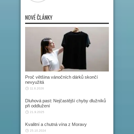
NOVÉ ČLÁNKY
Proč většina vánočních dárků skončí
nevyužitá
11.6.2026
Dluhová past: Nejčastější chyby dlužníků
při oddlužení
21.9.2025
Kvalitní a chutná vína z Moravy
25.10.2024