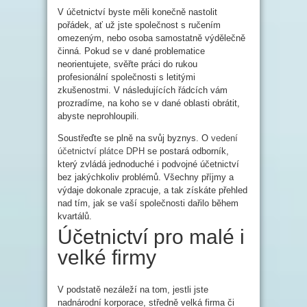
V účetnictví byste měli konečně nastolit
pořádek, ať už jste společnost s ručením
omezeným, nebo osoba samostatně výdělečně
činná. Pokud se v dané problematice
neorientujete, svěřte práci do rukou
profesionální společnosti s letitými
zkušenostmi. V následujících řádcích vám
prozradíme, na koho se v dané oblasti obrátit,
abyste neprohloupili.
Soustřeďte se plně na svůj byznys. O
vedení
účetnictví plátce DPH
se postará odborník,
který zvládá jednoduché i podvojné účetnictví
bez jakýchkoliv problémů. Všechny příjmy a
výdaje dokonale zpracuje, a tak získáte přehled
nad tím, jak se vaší společnosti dařilo během
kvartálů.
Účetnictví pro malé i
velké firmy
V podstatě nezáleží na tom, jestli jste
nadnárodní korporace, středně velká firma či