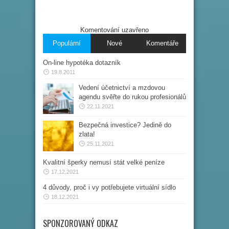
Komentování uzavřeno
Populární
Nové
Komentáře
On-line hypotéka dotazník
19.8.2011
Vedení účetnictví a mzdovou
agendu svěřte do rukou profesionálů
22.11.2021
Bezpečná investice? Jedině do
zlata!
25.11.2021
Kvalitní šperky nemusí stát velké peníze
17.12.2021
4 důvody, proč i vy potřebujete virtuální sídlo
18.12.2021
SPONZOROVANÝ ODKAZ