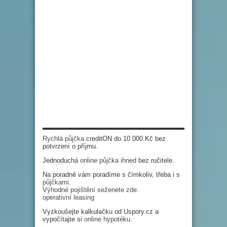
Rychlá půjčka
creditON do 10 000 Kč bez
potvrzení o příjmu.
Jednoduchá
online půjčka ihned
bez ručitele.
Na poradně vám poradíme s čímkoliv, třeba i s
půjčkami
.
Výhodné pojištění seženete zde.
operativní leasing
Vyzkoušejte kalkulačku od Uspory.cz a
vypočítajte si
online hypotéku
.