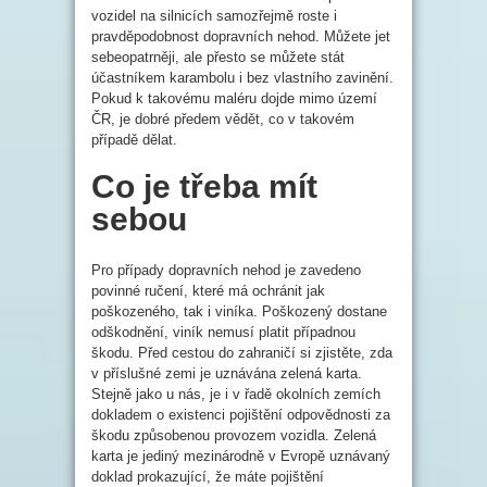
vozidel na silnicích samozřejmě roste i
pravděpodobnost dopravních nehod. Můžete jet
sebeopatrněji, ale přesto se můžete stát
účastníkem karambolu i bez vlastního zavinění.
Pokud k takovému maléru dojde mimo území
ČR, je dobré předem vědět, co v takovém
případě dělat.
Co je třeba mít
sebou
Pro případy dopravních nehod je zavedeno
povinné ručení, které má ochránit jak
poškozeného, tak i viníka. Poškozený dostane
odškodnění, viník nemusí platit případnou
škodu. Před cestou do zahraničí si zjistěte, zda
v příslušné zemi je uznávána zelená karta.
Stejně jako u nás, je i v řadě okolních zemích
dokladem o existenci pojištění odpovědnosti za
škodu způsobenou provozem vozidla. Zelená
karta je jediný mezinárodně v Evropě uznávaný
doklad prokazující, že máte pojištění