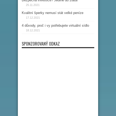
Bezpečná investice? Jedině do zlata!
25.11.2021
Kvalitní šperky nemusí stát velké peníze
17.12.2021
4 důvody, proč i vy potřebujete virtuální sídlo
18.12.2021
SPONZOROVANÝ ODKAZ