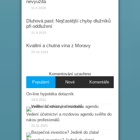
nevyužitá
11.6.2026
Dluhová past: Nejčastější chyby dlužníků
při oddlužení
21.9.2025
Kvalitní a chutná vína z Moravy
25.10.2024
Komentování uzavřeno
Populární
Nové
Komentáře
On-line hypotéka dotazník
19.8.2011
Vedení účetnictví a mzdovou agendu svěřte do
rukou profesionálů
22.11.2021