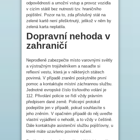
odpovědnosti a umožní vstup a provoz vozidla
v cizím státě bez nutnosti tzv. hraničního
pojištění. Pozor na to, zda příslušný stát na
zelené kartě není přeškrtnutý, jelikož v něm by
zelená karta neplatila.
Dopravní nehoda v
zahraničí
Neprodleně zabezpečte místo varovnými světly
a výstražným trojúhelníkem a nasaďte si
reflexní vestu, která je v některých státech
povinná. V případě zranění poskytněte první
pomoc a kontaktujte místní záchrannou službu.
Jednotné evropské číslo tísňového volání je
112. Přivolání policie se řídí vždy právním
předpisem dané země. Policejní protokol
podepište jen v případě, pokud souhlasíte s
jeho zněním. V opačném případě do něj uveďte
vlastní vyjádření o nehodě, a to vždy v češtině.
Dále kontaktujte asistenční službu pojišťovny, u
které máte uzavřeno povinné ručení.