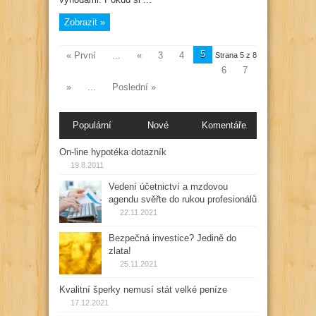
Zobrazit »
5
« První
...
«
3
4
Strana 5 z 8
6
7
»
...
Poslední »
Populární
Nové
Komentáře
On-line hypotéka dotazník
19.8.2011
Vedení účetnictví a mzdovou
agendu svěřte do rukou profesionálů
22.11.2021
Bezpečná investice? Jedině do
zlata!
25.11.2021
Kvalitní šperky nemusí stát velké peníze
17.12.2021