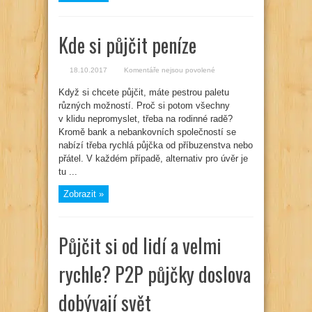
Kde si půjčit peníze
u
18.10.2017
Komentáře nejsou povolené
textu
s
Když si chcete půjčit, máte pestrou paletu
názvem
Kde
různých možností. Proč si potom všechny
si
půjčit
v klidu nepromyslet, třeba na rodinné radě?
peníze
Kromě bank a nebankovních společností se
nabízí třeba rychlá půjčka od příbuzenstva nebo
přátel. V každém případě, alternativ pro úvěr je
tu ...
Zobrazit »
Půjčit si od lidí a velmi
rychle? P2P půjčky doslova
dobývají svět