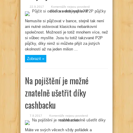
u
22.9.2017
Komentáře nejsou povolené
textu
s
názvem
Půjčit
Nemusíte si půjčovat v bance, stejně tak není
si
ani nutné oslovovat klasickou nebankovní
od
lidí
společnost. Možností je totiž mnohem více, než
a
velmi
si vůbec myslíte. Jsou tu totiž takzvané P2P
rychle?
P2P
půjčky, díky nimž si můžete přijít za jistých
půjčky
okolností až na jeden milion ...
doslova
dobývají
svět
Zobrazit »
Na pojištění je možné
znatelně ušetřit díky
cashbacku
u
7.9.2017
Komentáře nejsou povolené
textu
s
názvem
Na
Máte ve svých věcech vždy pořádek a
pojištění