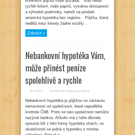
konkrétní půjčku máte požádat. Kdo hledá
rejstříky
dlužníků
rychlé řešení, málo papírů, vysokou dostupnost
půjčku
a výhodné podmínky, natrefí na produkt
nezastaví
americká hypotéka bez registru. Půjčka, která
nedělá mezi klienty žádné rozdíly ...
Zobrazit »
Nebankovní hypotéka Vám,
může přinést peníze
spolehlivě a rychle
u
8.6.2017
Komentáře nejsou povolené
textu
s
Nebankovní hypotéka je půjčkou se zástavou
názvem
Nebankovní
nemovitosti od společnosti, která nepodléhá
hypotéka
Vám,
kontrole ČNB. Proto se tato společnost nemůže
může
nazývat bankou. Ačkoliv má z toho důvodu
přinést
peníze
spousta lidí z této formy hypotéky strach, ve
spolehlivě
a
skutečnosti se jedná o hypotéku s mnoha
rychle
výhodami. Pokud si ...