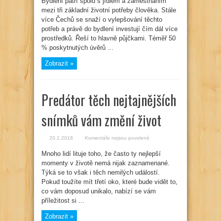
Bydlení patří spolu s jídlem a zaměstnáním
lepšího
mezi tři základní životní potřeby člověka. Stále
bydlení
investuje
více Čechů se snaží o vylepšování těchto
stále
více
potřeb a právě do bydlení investují čím dál více
Čechů
prostředků. Řeší to hlavně půjčkami. Téměř 50
% poskytnutých úvěrů ...
Zobrazit »
Predátor těch nejtajnějších
snímků vám změní život
u
20.1.2018
Komentáře nejsou povolené
textu
s
Mnoho lidí lituje toho, že často ty nejlepší
názvem
Predátor
momenty v životě nemá nijak zaznamenané.
těch
nejtajnějších
Týká se to však i těch nemilých událostí.
snímků
Pokud toužíte mít třetí oko, které bude vidět to,
vám
změní
co vám doposud unikalo, nabízí se vám
život
příležitost si ...
Zobrazit »