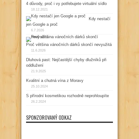
4 důvody, proč i vy potřebujete virtuální sídlo
18.12.2021
Kdy nestačí
jen Google a proč
6.7.2026
Proč většina vánočních dárků skončí nevyužitá
11.6.2026
Dluhová past: Nejčastější chyby dlužníků při
oddlužení
21.9.2025
Kvalitní a chutná vína z Moravy
25.10.2024
S přírodní kosmetikou rozhodně neprohloupíte
26.2.2024
SPONZOROVANÝ ODKAZ