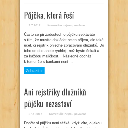
Půjčka, která řeší
u
2.7.2017
Komentáře nejsou povolené
textu
s
Často se při žádostech o půjčku setkáváte
názvem
Půjčka,
s tím, že musíte dokládat nejen příjem, ale také
která
řeší
účel, či rejstřík ohledně zpracování dlužníků. Do
toho se dostanete rychleji, než byste čekali a
za každou maličkost. Následně dochází
k tomu, že s bankami není ...
Zobrazit »
Ani rejstříky dlužníků
půjčku nezastaví
u
27.6.2017
Komentáře nejsou povolené
textu
s
Dopřát si půjčku není těžké, když víte, o jakou
názvem
Ani