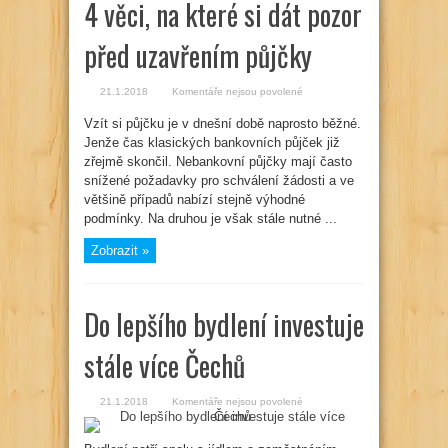
4 věci, na které si dát pozor
před uzavřením půjčky
u
21.1.2018
Komentáře nejsou povolené
textu
s
Vzít si půjčku je v dnešní době naprosto běžné.
názvem
4
Jenže čas klasických bankovních půjček již
věci,
na
zřejmě skončil. Nebankovní půjčky mají často
které
snížené požadavky pro schválení žádosti a ve
si
dát
většině případů nabízí stejně výhodné
pozor
před
podmínky. Na druhou je však stále nutné ...
uzavřením
půjčky
Zobrazit »
Do lepšího bydlení investuje
stále více Čechů
u
21.1.2018
Komentáře nejsou povolené
textu
s
názvem
Do