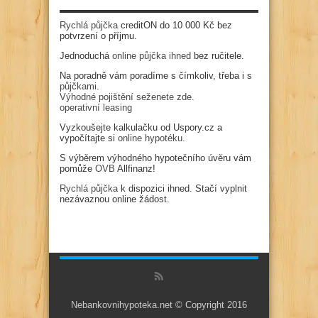
Rychlá půjčka
creditON do 10 000 Kč bez
potvrzení o příjmu.
Jednoduchá
online půjčka ihned
bez ručitele.
Na poradně vám poradíme s čímkoliv, třeba i s
půjčkami
.
Výhodné pojištění seženete zde.
operativní leasing
Vyzkoušejte kalkulačku od Uspory.cz a
vypočítajte si
online hypotéku
.
S výběrem výhodného hypotečního úvěru vám
pomůže
OVB
Allfinanz!
Rychlá půjčka
k dispozici ihned. Stačí vyplnit
nezávaznou online žádost.
Nebankovnihypoteka.net © Copyright 2016