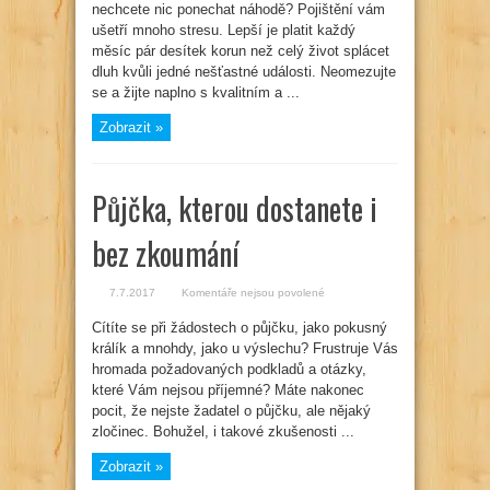
nechcete nic ponechat náhodě? Pojištění vám
je
možné
ušetří mnoho stresu. Lepší je platit každý
znatelně
ušetřit
měsíc pár desítek korun než celý život splácet
díky
cashbacku
dluh kvůli jedné nešťastné události. Neomezujte
se a žijte naplno s kvalitním a ...
Zobrazit »
Půjčka, kterou dostanete i
bez zkoumání
u
7.7.2017
Komentáře nejsou povolené
textu
s
Cítíte se při žádostech o půjčku, jako pokusný
názvem
Půjčka,
králík a mnohdy, jako u výslechu? Frustruje Vás
kterou
dostanete
hromada požadovaných podkladů a otázky,
i
které Vám nejsou příjemné? Máte nakonec
bez
zkoumání
pocit, že nejste žadatel o půjčku, ale nějaký
zločinec. Bohužel, i takové zkušenosti ...
Zobrazit »