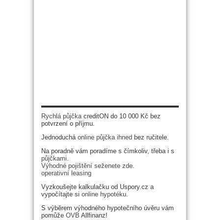
Rychlá půjčka
creditON do 10 000 Kč bez
potvrzení o příjmu.
Jednoduchá
online půjčka ihned
bez ručitele.
Na poradně vám poradíme s čímkoliv, třeba i s
půjčkami
.
Výhodné pojištění seženete zde.
operativní leasing
Vyzkoušejte kalkulačku od Uspory.cz a
vypočítajte si
online hypotéku
.
S výběrem výhodného hypotečního úvěru vám
pomůže
OVB
Allfinanz!