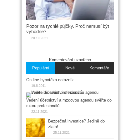
Pozor na rychlé půjčky. Proč nemusí být
výhodné?
20.10.2021
Komentování uzavřeno
Populární
Nové
Komentáře
On-line hypotéka dotazník
19.8.2011
Vedení účetnictví a mzdovou agendu svěřte do
rukou profesionálů
22.11.2021
Bezpečná investice? Jedině do
zlata!
25.11.2021