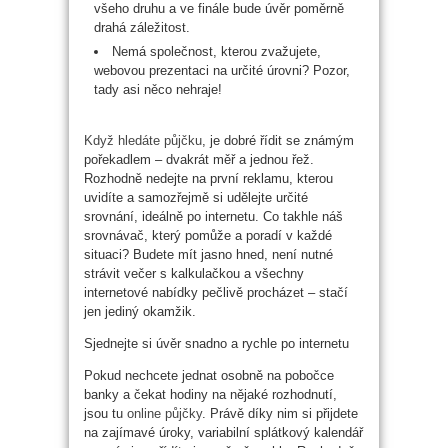
všeho druhu a ve finále bude úvěr poměrně
drahá záležitost.
Nemá společnost, kterou zvažujete,
webovou prezentaci na určité úrovni? Pozor,
tady asi něco nehraje!
Když hledáte půjčku
, je dobré řídit se známým
pořekadlem – dvakrát měř a jednou řež.
Rozhodně nedejte na první reklamu, kterou
uvidíte a samozřejmě si udělejte určité
srovnání, ideálně po internetu. Co takhle náš
srovnávač, který pomůže a poradí v každé
situaci? Budete mít jasno hned, není nutné
strávit večer s kalkulačkou a všechny
internetové nabídky pečlivě procházet – stačí
jen jediný okamžik.
Sjednejte si úvěr snadno a rychle po internetu
Pokud nechcete jednat osobně na pobočce
banky a čekat hodiny na nějaké rozhodnutí,
jsou tu
online půjčky
. Právě díky nim si přijdete
na zajímavé úroky, variabilní splátkový kalendář