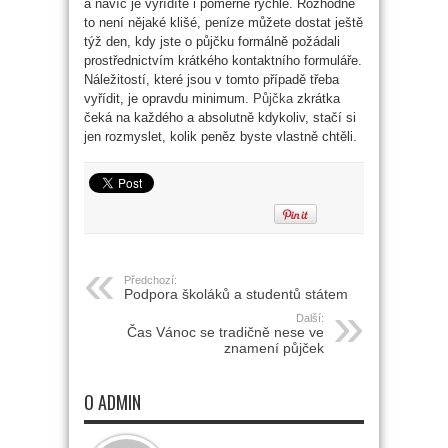
a navíc je vyřídíte i poměrně rychle. Rozhodně
to není nějaké klišé, peníze můžete dostat ještě
týž den, kdy jste o půjčku formálně požádali
prostřednictvím krátkého kontaktního formuláře.
Náležitostí, které jsou v tomto případě třeba
vyřídit, je opravdu minimum.
Půjčka
zkrátka
čeká na každého a absolutně kdykoliv, stačí si
jen rozmyslet, kolik peněz byste vlastně chtěli.
Předchozí:
Podpora školáků a studentů státem
Další:
Čas Vánoc se tradičně nese ve
znamení půjček
O ADMIN