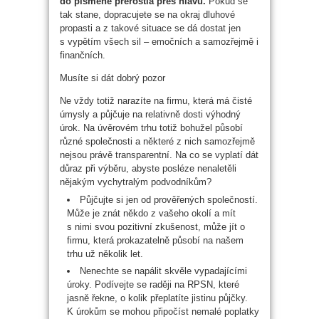
do písmene přerostla přes hlavu.
Pokud se
tak stane, dopracujete se na okraj dluhové
propasti a z takové situace se dá dostat jen
s vypětím všech sil – emočních a samozřejmě i
finančních.
Musíte si dát dobrý pozor
Ne vždy totiž narazíte na firmu, která má čisté
úmysly a půjčuje na relativně dosti výhodný
úrok. Na úvěrovém trhu totiž bohužel působí
různé společnosti a některé z nich samozřejmě
nejsou právě transparentní. Na co se vyplatí dát
důraz při výběru, abyste posléze nenaletěli
nějakým vychytralým podvodníkům?
Půjčujte si jen od prověřených společností.
Může je znát někdo z vašeho okolí a mít
s nimi svou pozitivní zkušenost, může jít o
firmu, která prokazatelně působí na našem
trhu už několik let.
Nenechte se napálit skvěle vypadajícími
úroky. Podívejte se raději na RPSN, které
jasně řekne, o kolik přeplatíte jistinu půjčky.
K úrokům se mohou připočíst nemalé poplatky