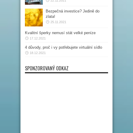
22.11.2021
Bezpečná investice? Jedině do
zlata!
25.11.2021
Kvalitní šperky nemusí stát velké peníze
17.12.2021
4 důvody, proč i vy potřebujete virtuální sídlo
18.12.2021
SPONZOROVANÝ ODKAZ