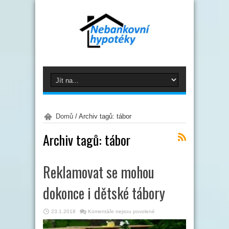
Domů
/
Archiv tagů: tábor
Archiv tagů:
tábor
Reklamovat se mohou
dokonce i dětské tábory
u
23.1.2018
Komentáře nejsou povolené
textu
s
názvem