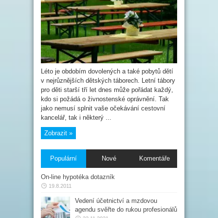
Reklamovat
se
mohou
dokonce
i
dětské
tábory
Léto je obdobím dovolených a také pobytů dětí
v nejrůznějších dětských táborech. Letní tábory
pro děti starší tří let dnes může pořádat každý,
kdo si požádá o živnostenské oprávnění. Tak
jako nemusí splnit vaše očekávání cestovní
kancelář, tak i některý ...
Zobrazit »
Populární
Nové
Komentáře
On-line hypotéka dotazník
19.8.2011
Vedení účetnictví a mzdovou
agendu svěřte do rukou profesionálů