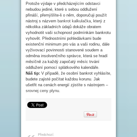
Protože výdaje v předcházejícím odstavci
nebudou jediné, které s sebou oddlužení
přináší, přemýšlíte-li o něm, doporučuji použít
nástroj s názvem
bankrot kalkulačka
, který z
několika základních údajů dokáže obratem
vyhodnotit vaši schopnost podmínkám bankrotu
vyhovět. Přednostními pohledávkami bude
existenční minimum pro vás a vaši rodinu, dále
vyživovací povinnosti stanovené soudem a
odměna insolvenčního správce, která se hradí
měsíčně za každý započatý měsíc trvání
oddlužení pomocí splátkového kalendáře.
Náš tip:
V případě, že osobní bankrot vyhlásíte,
budete zajisté počítat každou korunu. Jak
ušetřit na cenách energií zjistíte s nástrojem –
srovnej ceny plynu
.
Předchozí: