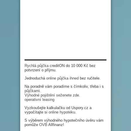
Rychlá půjčka
creditON do 10 000 Kč bez
potvrzení o příjmu.
Jednoduchá
online půjčka ihned
bez ručitele.
Na poradně vám poradíme s čímkoliv, třeba i s
půjčkami
.
Výhodné pojištění seženete zde.
operativní leasing
Vyzkoušejte kalkulačku od Uspory.cz a
vypočítajte si
online hypotéku
.
S výběrem výhodného hypotečního úvěru vám
pomůže
OVB
Allfinanz!