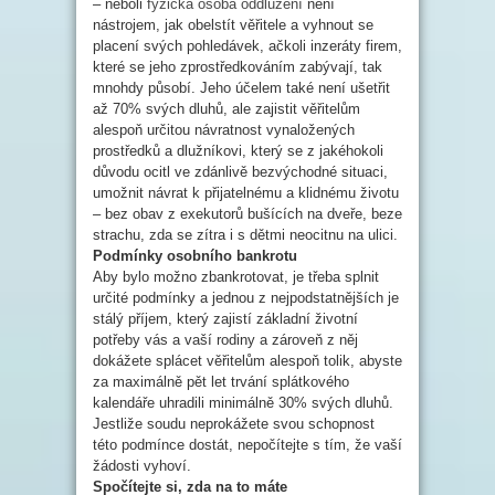
– neboli
fyzická osoba oddlužení
není
nástrojem, jak obelstít věřitele a vyhnout se
placení svých pohledávek, ačkoli inzeráty firem,
které se jeho zprostředkováním zabývají, tak
mnohdy působí. Jeho účelem také není ušetřit
až 70% svých dluhů, ale zajistit věřitelům
alespoň určitou návratnost vynaložených
prostředků a dlužníkovi, který se z jakéhokoli
důvodu ocitl ve zdánlivě bezvýchodné situaci,
umožnit návrat k přijatelnému a klidnému životu
– bez obav z exekutorů bušících na dveře, beze
strachu, zda se zítra i s dětmi neocitnu na ulici.
Podmínky osobního bankrotu
Aby bylo možno zbankrotovat, je třeba splnit
určité podmínky a jednou z nejpodstatnějších je
stálý příjem, který zajistí základní životní
potřeby vás a vaší rodiny a zároveň z něj
dokážete splácet věřitelům alespoň tolik, abyste
za maximálně pět let trvání splátkového
kalendáře uhradili minimálně 30% svých dluhů.
Jestliže soudu neprokážete svou schopnost
této podmínce dostát, nepočítejte s tím, že vaší
žádosti vyhoví.
Spočítejte si, zda na to máte