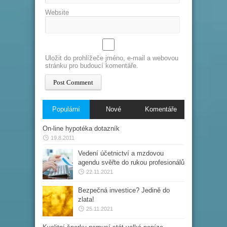
Website
Uložit do prohlížeče jméno, e-mail a webovou
stránku pro budoucí komentáře.
Populární
Nové
Komentáře
On-line hypotéka dotazník
19.8.2011
Vedení účetnictví a mzdovou
agendu svěřte do rukou profesionálů
22.11.2021
Bezpečná investice? Jedině do
zlata!
25.11.2021