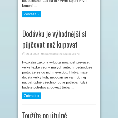
bezbolestně. Jak na to? První kojení První
krmení ...
Zobrazit »
Dodávku je výhodnější si
půjčovat než kupovat
u
21.3.2022
Komentáře nejsou povolené
textu
s
Fyzikální zákony vylučují možnost převážet
názvem
Dodávku
velké těžké věci v malých autech. Jednoduše
je
výhodnější
proto, že se do nich nevejdou. I když máte
si
docela velký kufr, nepodaří se vám do něj
půjčovat
než
nacpat úplně všechno, co je potřeba. Když
kupovat
budete potřebovat odvézt třeba ...
Zobrazit »
Toužíte po útulné