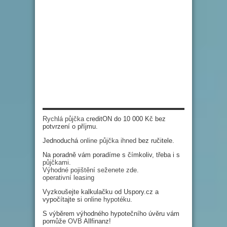
Rychlá půjčka
creditON do 10 000 Kč bez
potvrzení o příjmu.
Jednoduchá
online půjčka ihned
bez ručitele.
Na poradně vám poradíme s čímkoliv, třeba i s
půjčkami
.
Výhodné pojištění seženete zde.
operativní leasing
Vyzkoušejte kalkulačku od Uspory.cz a
vypočítajte si
online hypotéku
.
S výběrem výhodného hypotečního úvěru vám
pomůže
OVB
Allfinanz!