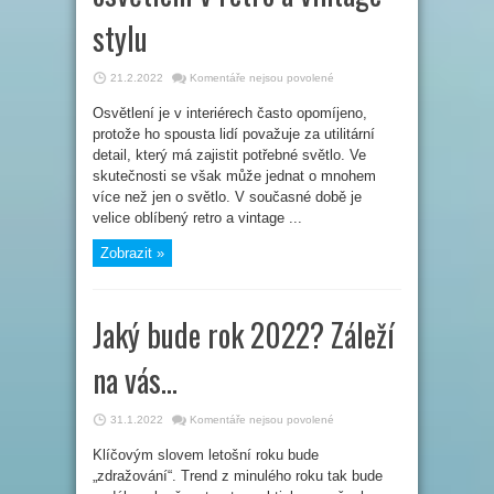
stylu
u
21.2.2022
Komentáře nejsou povolené
textu
s
Osvětlení je v interiérech často opomíjeno,
názvem
Vyberte
protože ho spousta lidí považuje za utilitární
si
designové
detail, který má zajistit potřebné světlo. Ve
osvětlení
skutečnosti se však může jednat o mnohem
v
retro
více než jen o světlo. V současné době je
a
vintage
velice oblíbený retro a vintage ...
stylu
Zobrazit »
Jaký bude rok 2022? Záleží
na vás…
u
31.1.2022
Komentáře nejsou povolené
textu
s
Klíčovým slovem letošní roku bude
názvem
Jaký
„zdražování“. Trend z minulého roku tak bude
bude
rok