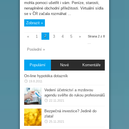
mohla pomoci ušetřit i vám. Peníze, starosti,
vy
potřebujete
nenaplněné obchodní příležitosti. Virtuální sídla
virtuální
sídlo
se v ČR začala rozmáhat ...
Zobrazit »
2
«
1
3
4
5
»
Strana 2 z 8
...
Poslední »
Populární
Nové
Komentáře
On-line hypotéka dotazník
19.8.2011
Vedení účetnictví a mzdovou
agendu svěřte do rukou profesionálů
22.11.2021
Bezpečná investice? Jedině do
zlata!
25.11.2021