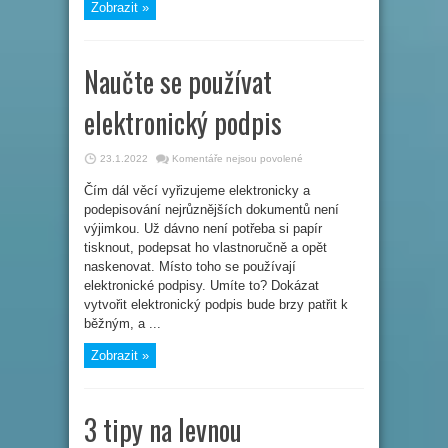
Zobrazit »
Naučte se používat
elektronický podpis
u
23.1.2022
Komentáře nejsou povolené
textu
s
Čím dál věcí vyřizujeme elektronicky a
názvem
Naučte
podepisování nejrůznějších dokumentů není
se
používat
výjimkou. Už dávno není potřeba si papír
elektronický
tisknout, podepsat ho vlastnoručně a opět
podpis
naskenovat. Místo toho se používají
elektronické podpisy. Umíte to? Dokázat
vytvořit elektronický podpis bude brzy patřit k
běžným, a ...
Zobrazit »
3 tipy na levnou