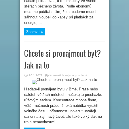
nadále pokračovat, a to prakticky ve všech
2022?
sférách běžného života. Podle ekonomů
Záleží
na
musíme počítat s tím, že si budeme muset
vás…
sáhnout hlouběji do kapsy při platbách za
energie, ...
Zobrazit »
​​Chcete si pronajmout byt?
Jak na to
u
26.1.2022
Komentáře nejsou povolené
textu
s
názvem
Hledáte-li pronájem bytu v Brně, Praze nebo
Chcete
dalších větších městech, nečekejte procházku
si
pronajmout
růžovým sadem. Koncentrace mnoha firem,
byt?
Jak
větší možnosti práce, široká nabídka využití
na
to
volného času i přítomnost univerzit utvářejí
šanci na zajímavý život, ale také velký tlak na
trh s nemovitostmi. ...