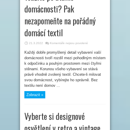
domácnosti? Pak
nezapomeňte na pořádný
domácí textil
u
21.3.2022
Komentáře nejsou povolené
textu
s
Každý dobře promyšlený detail vybavení vaší
názvem
Toužíte
domácnosti tvoří rozdíl mezi pohodlným místem
po
útulné
k odpočinku a pouhým prostorem mezi čtyřmi
domácnosti?
stěnami. Korunou všeho vybavení se stává
Pak
nezapomeňte
právě vhodně zvolený textil. Chcete-li milovat
na
pořádný
svou domácnost, vybírejte ho správně. Bez
domácí
textil
textilu není domov ...
Zobrazit »
Vyberte si designové
osvětlení v retro a vintage