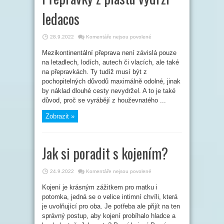
ledacos
u
28.9.2022
Komentáře nejsou povolené
textu
s
Mezikontinentální přeprava není závislá pouze
názvem
Přepravky
na letadlech, lodích, autech či vlacích, ale také
z
plastu
na přepravkách. Ty tudíž musí být z
vydrží
pochopitelných důvodů maximálně odolné, jinak
ledacos
by náklad dlouhé cesty nevydržel. A to je také
důvod, proč se vyrábějí z houževnatého ...
Zobrazit »
Jak si poradit s kojením?
u
24.9.2022
Komentáře nejsou povolené
textu
s
Kojení je krásným zážitkem pro matku i
názvem
Jak
potomka, jedná se o velice intimní chvíli, která
si
poradit
je uvolňující pro oba. Je potřeba ale přijít na ten
s
správný postup, aby kojení probíhalo hladce a
kojením?