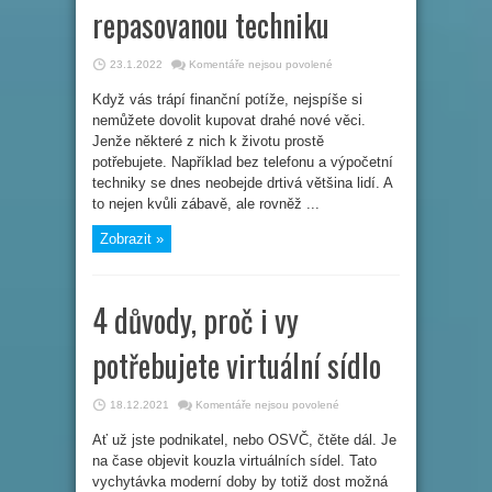
repasovanou techniku
u
23.1.2022
Komentáře nejsou povolené
textu
s
Když vás trápí finanční potíže, nejspíše si
názvem
3
nemůžete dovolit kupovat drahé nové věci.
tipy
na
Jenže některé z nich k životu prostě
levnou
potřebujete. Například bez telefonu a výpočetní
repasovanou
techniku
techniky se dnes neobejde drtivá většina lidí. A
to nejen kvůli zábavě, ale rovněž ...
Zobrazit »
4 důvody, proč i vy
potřebujete virtuální sídlo
u
18.12.2021
Komentáře nejsou povolené
textu
s
Ať už jste podnikatel, nebo OSVČ, čtěte dál. Je
názvem
4
na čase objevit kouzla virtuálních sídel. Tato
důvody,
proč
vychytávka moderní doby by totiž dost možná
i